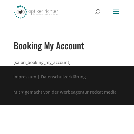
Booking My Account
[salon_booking_my_account]
Impressum
|
Datenschutzerklärung
Mit
♥
gemacht von
der Werbeagentur redcat media