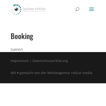
Booking
[salon/]
Impressum
|
Datenschutzerklärung
Mit
♥
gemacht von
der Werbeagentur redcat media